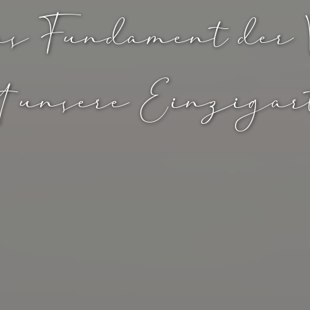
s Fundament der 
st unsere Einzigar